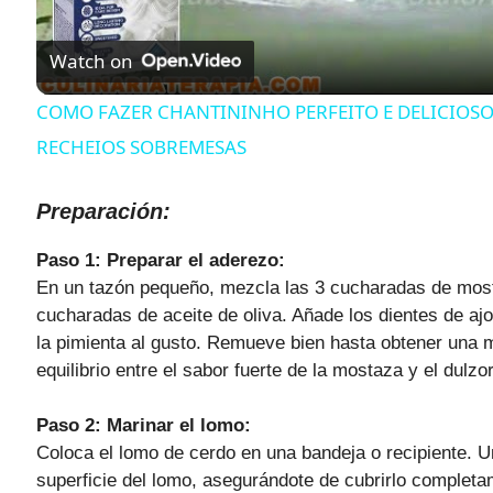
l
Watch on
a
COMO FAZER CHANTININHO PERFEITO E DELICIOS
y
RECHEIOS SOBREMESAS
V
Preparación:
Paso 1: Preparar el aderezo:
i
En un tazón pequeño, mezcla las 3 cucharadas de mosta
cucharadas de aceite de oliva. Añade los dientes de ajo
d
la pimienta al gusto. Remueve bien hasta obtener una
equilibrio entre el sabor fuerte de la mostaza y el dulzor
e
Paso 2: Marinar el lomo:
Coloca el lomo de cerdo en una bandeja o recipiente. U
o
superficie del lomo, asegurándote de cubrirlo complet