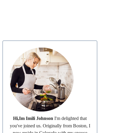
Hi,Im Imili Johnson
I'm delighted that
you've joined us. Originally from Boston, I
now reside in Colorado with my spouse